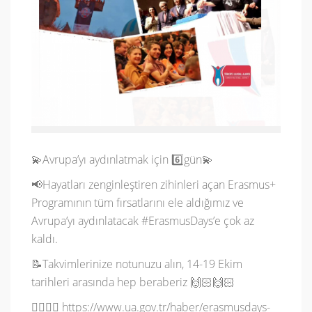
💫Avrupa’yı aydınlatmak için 6️⃣gün💫
📢Hayatları zenginleştiren zihinleri açan Erasmus+
Programının tüm fırsatlarını ele aldığımız ve
Avrupa’yı aydınlatacak #ErasmusDays’e çok az
kaldı.
📝Takvimlerinize notunuzu alın, 14-19 Ekim
tarihleri arasında hep beraberiz 🙌🏻🙌🏻
👉🏻👉🏻 https://www.ua.gov.tr/haber/erasmusdays-