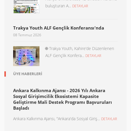
buluşturan A...
DETAYLAR
Trakya Youth ALF Gençlik Konferansı'nda
08 Temmuz 2026
🌐 Trakya Youth, Kahire’de Düzenlenen
ALF Gençlik Konfera...
DETAYLAR
ÜYE HABERLERI
Ankara Kalkınma Ajansı - 2026 Yılı Ankara
Sosyal Girişimcilik Ekosistemi Kapasite
Geliştirme Mali Destek Programı Başvuruları
Başladı
Ankara Kalkınma Ajansı, "Ankara'da Sosyal Giriş...
DETAYLAR