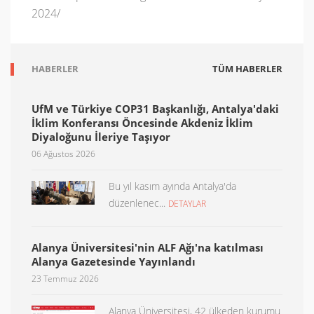
2024/
HABERLER
TÜM HABERLER
UfM ve Türkiye COP31 Başkanlığı, Antalya'daki
İklim Konferansı Öncesinde Akdeniz İklim
Diyaloğunu İleriye Taşıyor
06 Ağustos 2026
Bu yıl kasım ayında Antalya'da
düzenlenec...
DETAYLAR
Alanya Üniversitesi'nin ALF Ağı'na katılması
Alanya Gazetesinde Yayınlandı
23 Temmuz 2026
Alanya Üniversitesi, 42 ülkeden kurumu