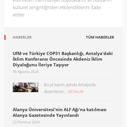
etkinlikten memnuniyet duyduklarını ve Buldan’ın
kültürel zenginliğinden etkilendiklerini ifade
ettiler.
HABERLER
TÜM HABERLER
UfM ve Türkiye COP31 Başkanlığı, Antalya'daki
İklim Konferansı Öncesinde Akdeniz İklim
Diyaloğunu İleriye Taşıyor
06 Ağustos 2026
Bu yıl kasım ayında Antalya'da
düzenlenec...
DETAYLAR
Alanya Üniversitesi'nin ALF Ağı'na katılması
Alanya Gazetesinde Yayınlandı
23 Temmuz 2026