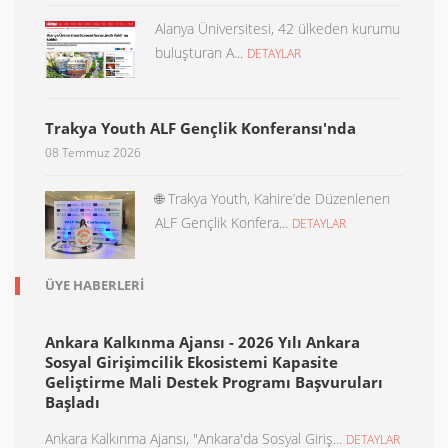
Alanya Üniversitesi, 42 ülkeden kurumu
buluşturan A...
DETAYLAR
Trakya Youth ALF Gençlik Konferansı'nda
08 Temmuz 2026
🌐 Trakya Youth, Kahire’de Düzenlenen
ALF Gençlik Konfera...
DETAYLAR
ÜYE HABERLERI
Ankara Kalkınma Ajansı - 2026 Yılı Ankara
Sosyal Girişimcilik Ekosistemi Kapasite
Geliştirme Mali Destek Programı Başvuruları
Başladı
Ankara Kalkınma Ajansı, "Ankara'da Sosyal Giriş...
DETAYLAR