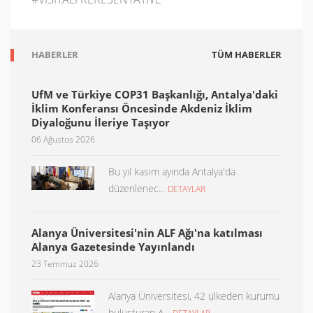
HABERLER
TÜM HABERLER
UfM ve Türkiye COP31 Başkanlığı, Antalya'daki
İklim Konferansı Öncesinde Akdeniz İklim
Diyaloğunu İleriye Taşıyor
06 Ağustos 2026
Bu yıl kasım ayında Antalya'da
düzenlenec...
DETAYLAR
Alanya Üniversitesi'nin ALF Ağı'na katılması
Alanya Gazetesinde Yayınlandı
23 Temmuz 2026
Alanya Üniversitesi, 42 ülkeden kurumu
buluşturan A...