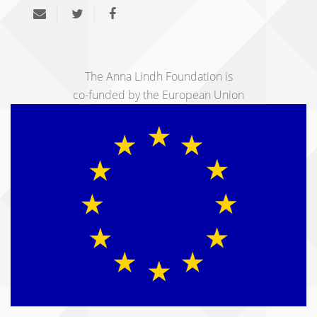
The Anna Lindh Foundation is
co-funded by the European Union