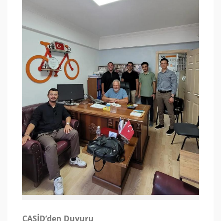
ÇASİD’den Duyuru