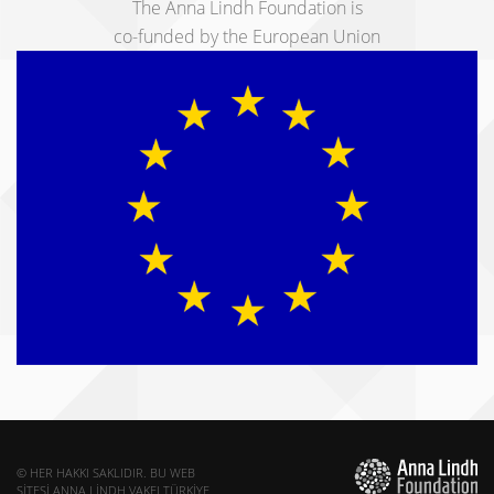
The Anna Lindh Foundation is
co-funded by the European Union
© HER HAKKI SAKLIDIR. BU WEB
SITESI ANNA LINDH VAKFI TÜRKIYE