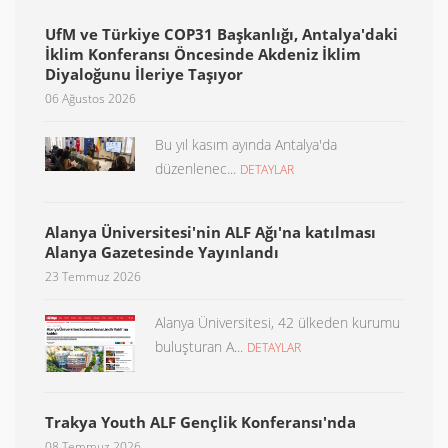
UfM ve Türkiye COP31 Başkanlığı, Antalya'daki
İklim Konferansı Öncesinde Akdeniz İklim
Diyaloğunu İleriye Taşıyor
06 Ağustos 2026
Bu yıl kasım ayında Antalya'da
düzenlenec...
DETAYLAR
Alanya Üniversitesi'nin ALF Ağı'na katılması
Alanya Gazetesinde Yayınlandı
23 Temmuz 2026
Alanya Üniversitesi, 42 ülkeden kurumu
buluşturan A...
DETAYLAR
Trakya Youth ALF Gençlik Konferansı'nda
08 Temmuz 2026